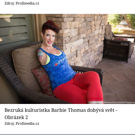
Sex a vztahy
Zdroj: Profimedia.cz
Videa
Sledujte prima+
Přihlášení
Sledujte nás
Bezruká kulturistka Barbie Thomas dobývá svět -
Obrázek 2
Zdroj: Profimedia.cz