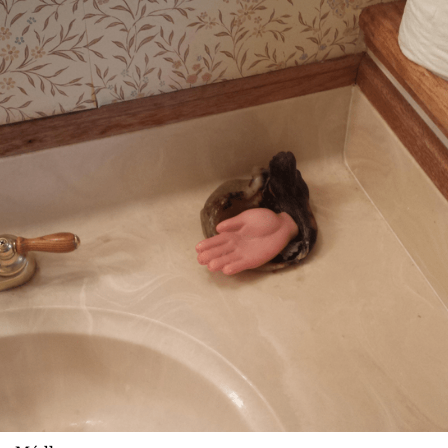
Sex a vztahy
Videa
Sledujte prima+
Přihlášení
Sledujte nás