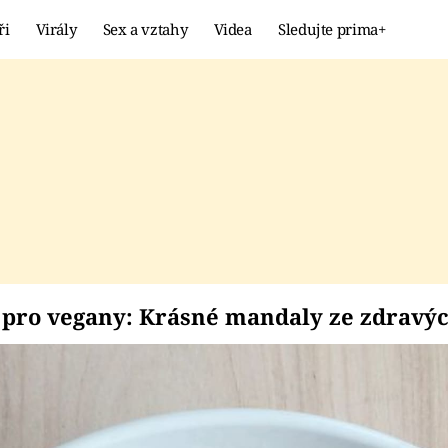
ři
Virály
Sex a vztahy
Videa
Sledujte prima+
Showbyznys
Extrém
VIRÁLY
KURIOZITY
VIDEA
KVÍZY
jen pro vegany: Krás
n pro vegany: Krásné mandaly ze zdravý