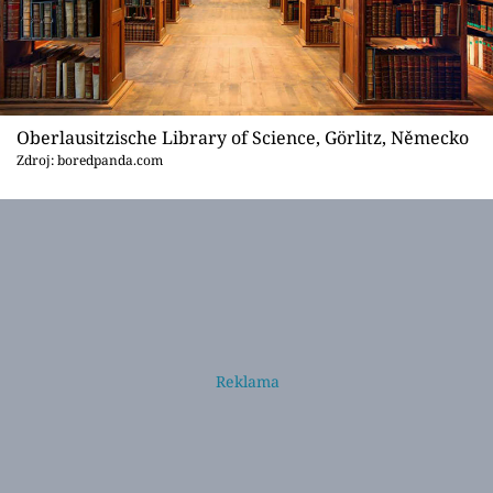
Oberlausitzische Library of Science, Görlitz, Německo
Zdroj: boredpanda.com