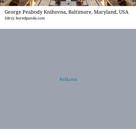
George Peabody Knihovna, Baltimore, Maryland, USA
Zdroj: boredpanda.com