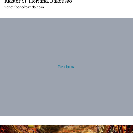
Klášter St. Floriana, Rakousko
Zdroj: boredpanda.com