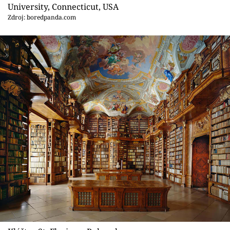
Sex a vztahy
University, Connecticut, USA
Zdroj: boredpanda.com
Videa
Sledujte prima+
Přihlášení
Sledujte nás