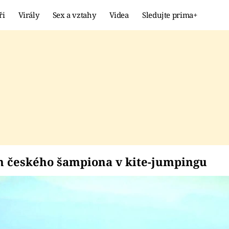
ři
Virály
Sex a vztahy
Videa
Sledujte prima+
Showbyznys
Extrém
VIRÁLY
KURIOZITY
VIDEA
KVÍZY
ýkon českého šampion
 českého šampiona v kite-jumpingu