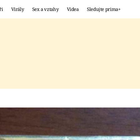
ři
Virály
Sex a vztahy
Videa
Sledujte prima+
Showbyznys
Extrém
VIRÁLY
KURIOZITY
VIDEA
KVÍZY