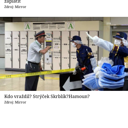
Sex a vztahy
zaplatit
Zdroj: Mirror
Videa
Sledujte prima+
Přihlášení
Sledujte nás
Kdo vraždil? Strýček Skrblík?Hamoun?
Zdroj: Mirror