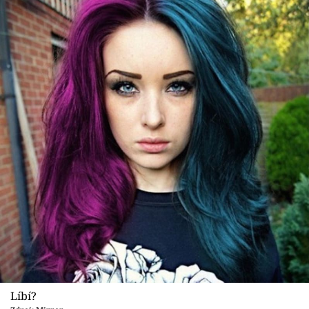
Sex a vztahy
Videa
Sledujte prima+
Přihlášení
Sledujte nás
Líbí?