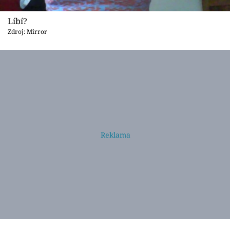
Líbí?
Zdroj: Mirror