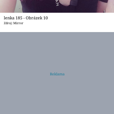
lenka 185 - Obrázek 10
Zdroj: Mirror