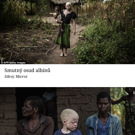
Smutný osud albínů
Zdroj: Mirror