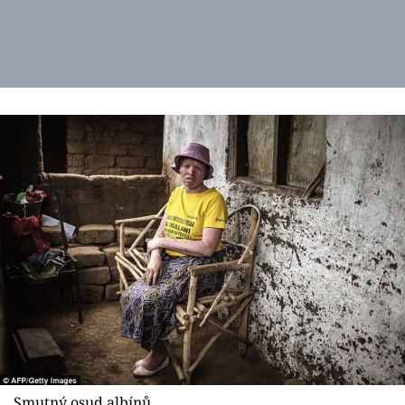
Smutný osud albínů