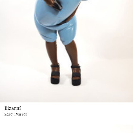
Sex a vztahy
Videa
Sledujte prima+
Přihlášení
Sledujte nás
Bizarní
Zdroj: Mirror