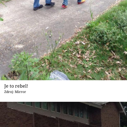
Sex a vztahy
Videa
Sledujte prima+
Přihlášení
Sledujte nás
Je to rebel!
Zdroj: Mirror