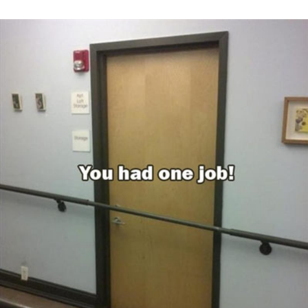
Sex a vztahy
Videa
Sledujte prima+
Přihlášení
Sledujte nás