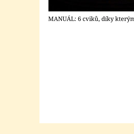
MANUÁL: 6 cviků, díky kterým
ené.