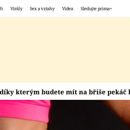
ři
Virály
Sex a vztahy
Videa
Sledujte prima+
Showbyznys
Extrém
VIRÁLY
KURIOZITY
VIDEA
KVÍZY
ů, díky kterým budet
díky kterým budete mít na břiše pekáč 