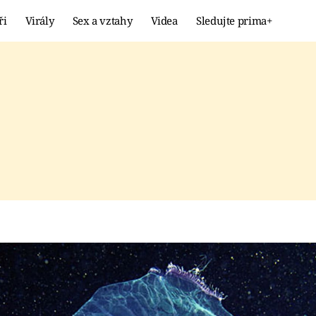
ři
Virály
Sex a vztahy
Videa
Sledujte prima+
Showbyznys
Extrém
VIRÁLY
KURIOZITY
VIDEA
KVÍZY