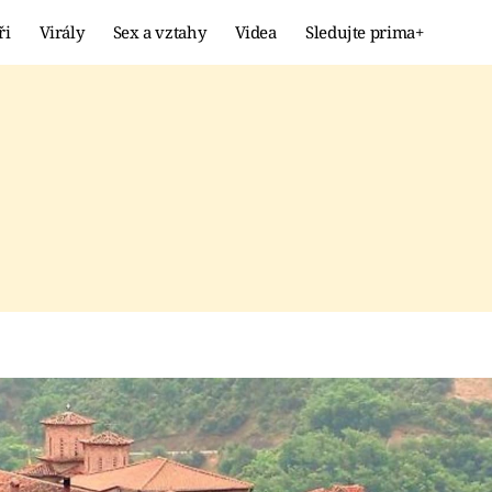
ři
Virály
Sex a vztahy
Videa
Sledujte prima+
Showbyznys
Extrém
VIRÁLY
KURIOZITY
VIDEA
KVÍZY