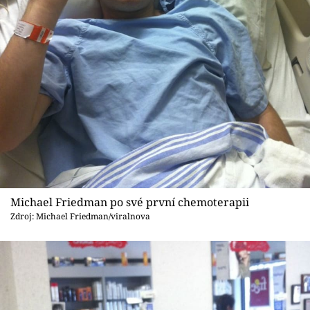
Sex a vztahy
Videa
Sledujte prima+
Přihlášení
Sledujte nás
Michael Friedman po své první chemoterapii
Zdroj: Michael Friedman/viralnova