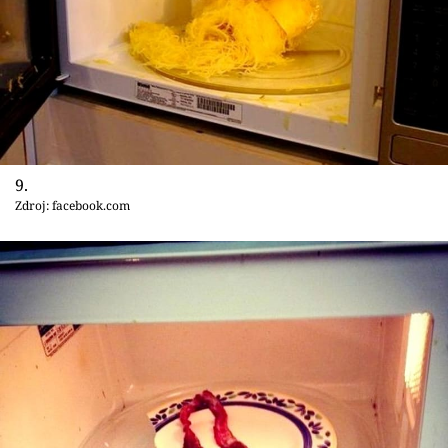
9.
Zdroj: facebook.com