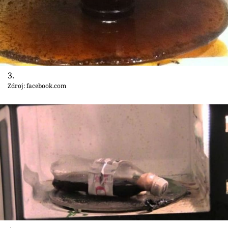
3.
Zdroj: facebook.com