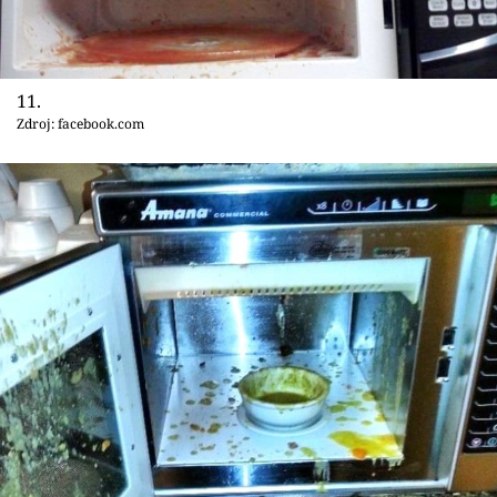
11.
Zdroj: facebook.com