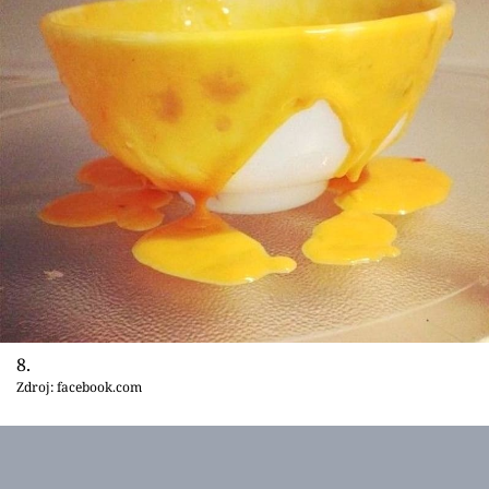
8.
Zdroj: facebook.com