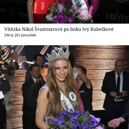
Vítězka Nikol Švantnarová po boku Ivy Kubelkové
Zdroj: Jiří Janoušek