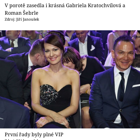
V porotě zasedla i krásná Gabriela Kratochvílová a
Roman Šebrle
Zdroj: Jiří Janoušek
První řady byly plné VIP