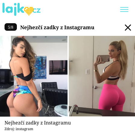
Nejhezčí zadky z Instagramu
Nejhezčí zadky z Instagramu
5
/
8
Trendy:
KARLOS VÉMOLA
ONLYFANS
SHOPAHOLICADEL
CLASH OF THE STARS
Témata
Showbyznys
Youtubeři
Virály
Nejhezčí zadky z Instagramu
Zdroj: instagram