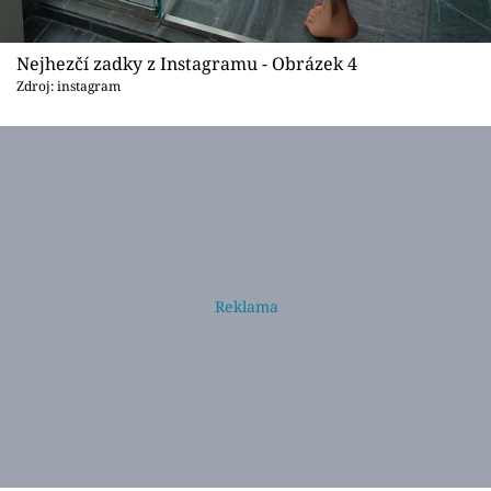
Nejhezčí zadky z Instagramu - Obrázek 4
Zdroj: instagram