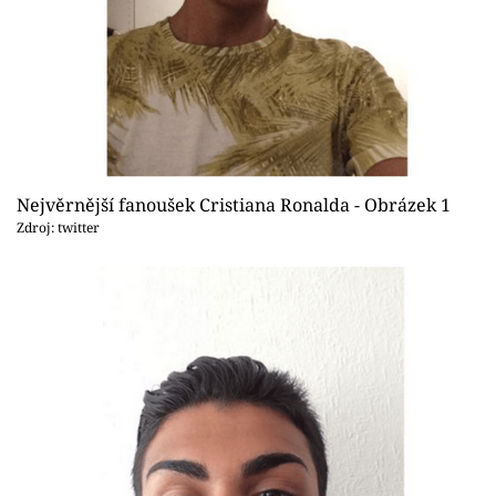
Sex a vztahy
Videa
Sledujte prima+
Přihlášení
Nejvěrnější fanoušek Cristiana Ronalda - Obrázek 1
Zdroj: twitter
Sledujte nás