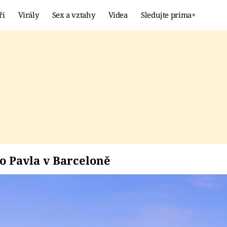
ři
Virály
Sex a vztahy
Videa
Sledujte prima+
Showbyznys
Extrém
VIRÁLY
KURIOZITY
VIDEA
KVÍZY
tého Pavla v Barcelo
 Pavla v Barceloně