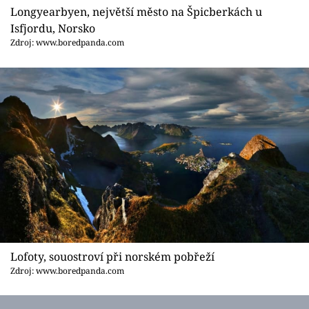
Longyearbyen, největší město na Špicberkách u
Isfjordu, Norsko
Zdroj: www.boredpanda.com
Lofoty, souostroví při norském pobřeží
Zdroj: www.boredpanda.com