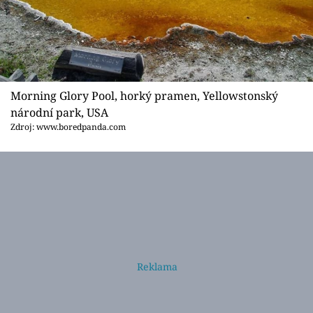
Morning Glory Pool, horký pramen, Yellowstonský
národní park, USA
Zdroj: www.boredpanda.com