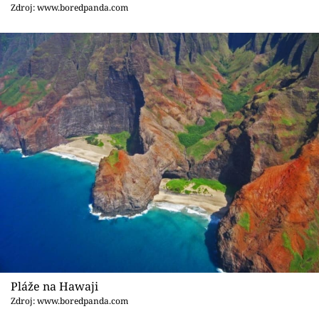
Sex a vztahy
Zdroj: www.boredpanda.com
Videa
Sledujte prima+
Přihlášení
Sledujte nás
Pláže na Hawaji
Zdroj: www.boredpanda.com