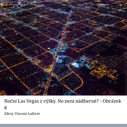
Noční Las Vegas z výšky. No není nádherné? - Obrázek
8
Zdroj: Vincent Laforet