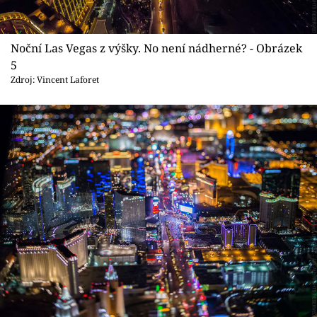
Noční Las Vegas z výšky. No není nádherné? - Obrázek
5
Zdroj: Vincent Laforet