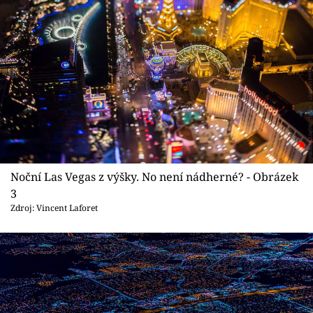
Noční Las Vegas z výšky. No není nádherné? - Obrázek
3
Zdroj: Vincent Laforet