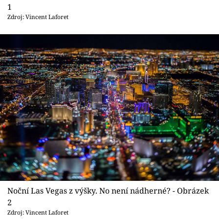
Sex a vztahy
1
Zdroj: Vincent Laforet
Videa
Sledujte prima+
Přihlášení
Sledujte nás
Noční Las Vegas z výšky. No není nádherné? - Obrázek
2
Zdroj: Vincent Laforet