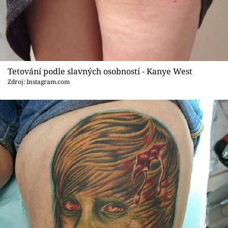
Sex a vztahy
Videa
Sledujte prima+
Tetování podle slavných osobností - Kanye West
Přihlášení
Zdroj: Instagram.com
Sledujte nás