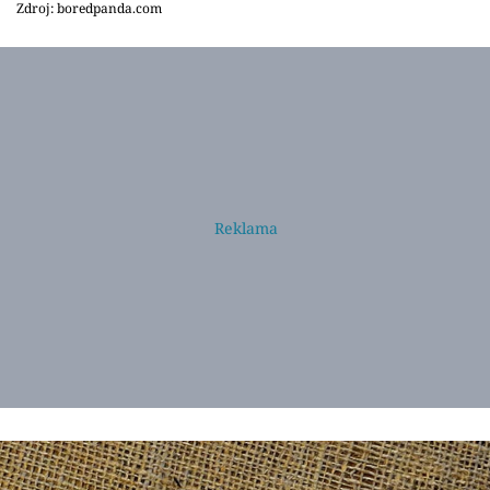
Zdroj: boredpanda.com