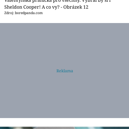
Valentýnská přáníčka pro všechny. Vybral by si i
Sheldon Cooper! A co vy? - Obrázek 12
Zdroj: boredpanda.com