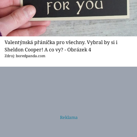
Valentýnská přáníčka pro všechny. Vybral by si i
Sheldon Cooper! A co vy? - Obrázek 4
Zdroj: boredpanda.com