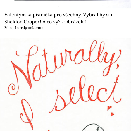
Sex a vztahy
Valentýnská přáníčka pro všechny. Vybral by si i
Videa
Sheldon Cooper! A co vy? - Obrázek 1
Zdroj: boredpanda.com
Sledujte prima+
Přihlášení
Sledujte nás