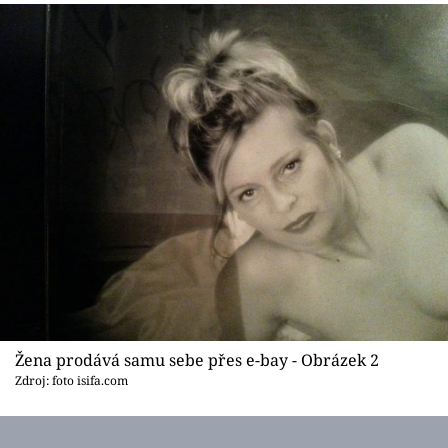
Sex a vztahy
Videa
Sledujte prima+
Přihlášení
Sledujte nás
Žena prodává samu sebe přes e-bay - Obrázek 2
Zdroj: foto isifa.com