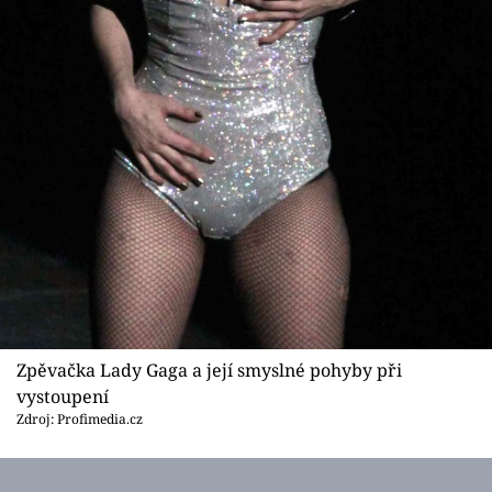
Zpěvačka Lady Gaga a její smyslné pohyby při
vystoupení
Zdroj: Profimedia.cz