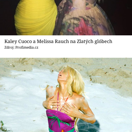
Sex a vztahy
Videa
Sledujte prima+
Kaley Cuoco a Melissa Rauch na Zlatých glóbech
Přihlášení
Zdroj: Profimedia.cz
Sledujte nás