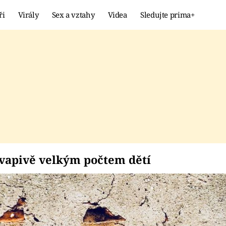
ři
Virály
Sex a vztahy
Videa
Sledujte prima+
Showbyznys
Extrém
VIRÁLY
KURIOZITY
VIDEA
KVÍZY
překvapivě velkým poč
kvapivě velkým počtem dětí