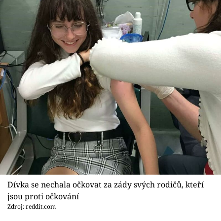
Dívka se nechala očkovat za zády svých rodičů, kteří
jsou proti očkování
Zdroj: reddit.com