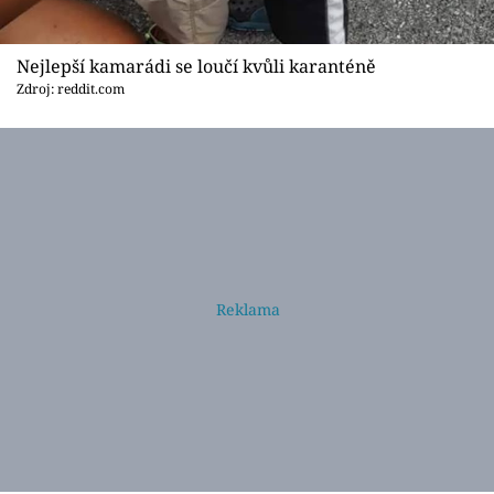
Nejlepší kamarádi se loučí kvůli karanténě
Zdroj: reddit.com