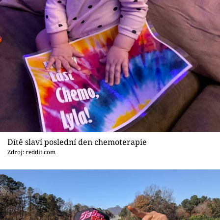
Sex a vztahy
Videa
Sledujte prima+
Přihlášení
Sledujte nás
Dítě slaví poslední den chemoterapie
Zdroj: reddit.com