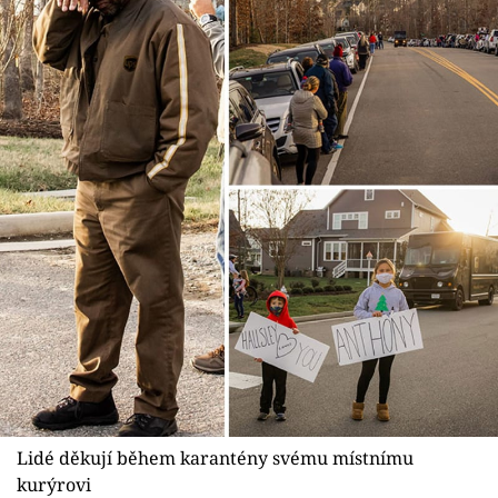
Lidé děkují během karantény svému místnímu
kurýrovi