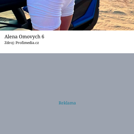
Alena Omovych 6
Zdroj: Profimedia.cz