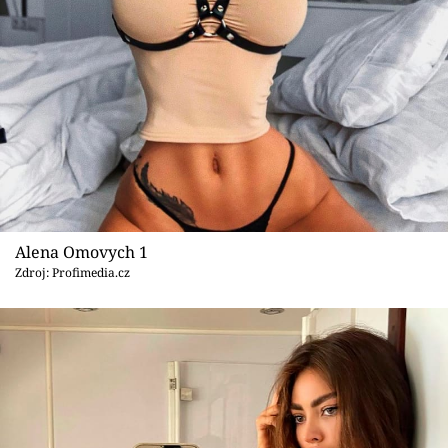
Sex a vztahy
Videa
Sledujte prima+
Přihlášení
Sledujte nás
Alena Omovych 1
Zdroj: Profimedia.cz