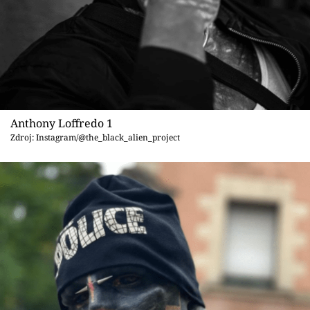
Sex a vztahy
Videa
Sledujte prima+
Přihlášení
Anthony Loffredo 1
Zdroj: Instagram/@the_black_alien_project
Sledujte nás