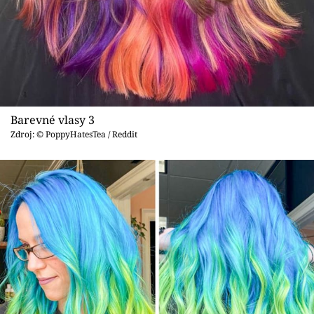
Barevné vlasy 3
Zdroj: © PoppyHatesTea / Reddit