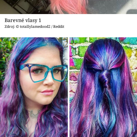
Sex a vztahy
Videa
Barevné vlasy 1
Zdroj: © totallylamedood2 / Reddit
Sledujte prima+
Přihlášení
Sledujte nás