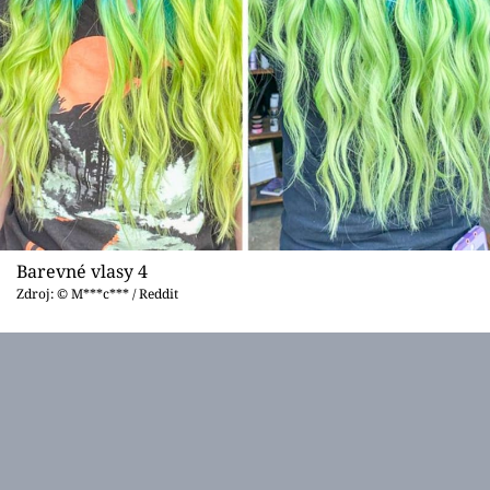
Barevné vlasy 4
Zdroj: © M***c*** / Reddit