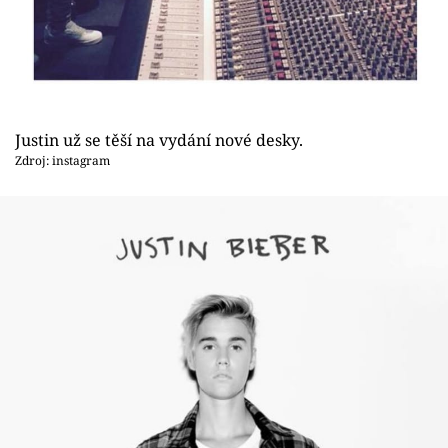
Sex a vztahy
Videa
Sledujte prima+
Justin už se těší na vydání nové desky.
Přihlášení
Zdroj: instagram
Sledujte nás