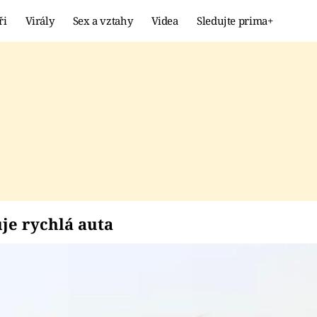
ři
Virály
Sex a vztahy
Videa
Sledujte prima+
Showbyznys
Extrém
VIRÁLY
KURIOZITY
VIDEA
KVÍZY
iluje rychlá auta
je rychlá auta