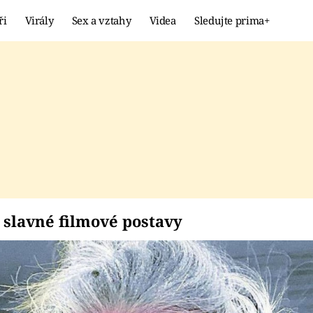
ři
Virály
Sex a vztahy
Videa
Sledujte prima+
Showbyznys
Extrém
VIRÁLY
KURIOZITY
VIDEA
KVÍZY
 ve slavné filmové po
 slavné filmové postavy