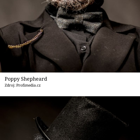
Sex a vztahy
Videa
Sledujte prima+
Přihlášení
Sledujte nás
Poppy Shepheard
Zdroj: Profimedia.cz