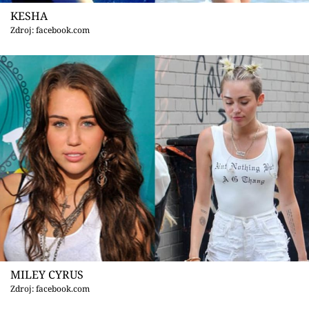
Sex a vztahy
KESHA
Zdroj: facebook.com
Videa
Sledujte prima+
Přihlášení
Sledujte nás
MILEY CYRUS
Zdroj: facebook.com