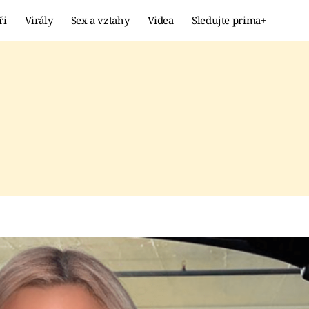
ři
Virály
Sex a vztahy
Videa
Sledujte prima+
Showbyznys
Extrém
VIRÁLY
KURIOZITY
VIDEA
KVÍZY