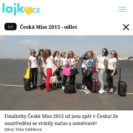
Česká Miss 2015 - odlet
Česká Miss 2015 - odlet
1
/
1
Trendy:
KARLOS VÉMOLA
ONLYFANS
SHOPAHOLICADEL
CLASH OF THE STARS
Témata
Showbyznys
Youtubeři
Finalistky České Miss 2015 už jsou zpět v Česku! Ze
Virály
soustředění se vrátily načas a usměvavé!
Zdroj: Táňa Sáblíková