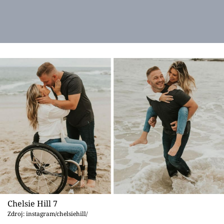
Chelsie Hill 7
Zdroj: instagram/chelsiehill/