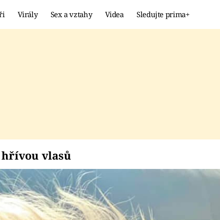
ři
Virály
Sex a vztahy
Videa
Sledujte prima+
Showbyznys
Extrém
VIRÁLY
KURIOZITY
VIDEA
KVÍZY
nou hřívou vlasů
 hřívou vlasů