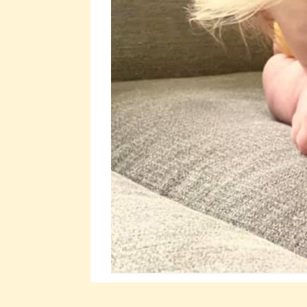
Tříměsíční chlapeček David