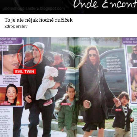
Sex a vztahy
Videa
To je ale nějak hodně ručiček
Zdroj: archiv
Sledujte prima+
Přihlášení
Sledujte nás