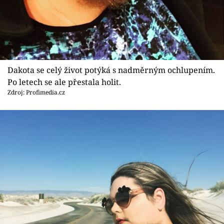
Sex a vztahy
Videa
Sledujte prima+
Dakota se celý život potýká s nadměrným ochlupením.
Přihlášení
Po letech se ale přestala holit.
Zdroj: Profimedia.cz
Sledujte nás