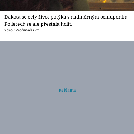
Dakota se celý život potýká s nadměrným ochlupením.
Po letech se ale přestala holit.
Zdroj: Profimedia.cz