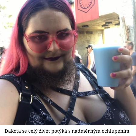
Dakota se celý život potýká s nadměrným ochlupením.