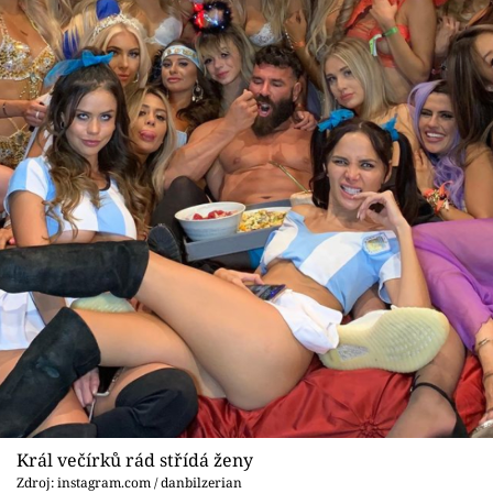
Král večírků rád střídá ženy
Zdroj: instagram.com / danbilzerian