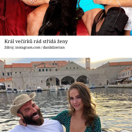
Sex a vztahy
Videa
Sledujte prima+
Král večírků rád střídá ženy
Přihlášení
Zdroj: instagram.com / danbilzerian
Sledujte nás