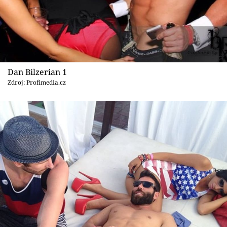
Sex a vztahy
Videa
Sledujte prima+
Dan Bilzerian 1
Přihlášení
Zdroj: Profimedia.cz
Sledujte nás