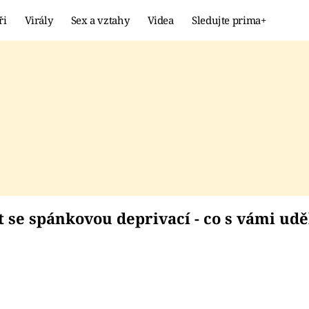
ři
Virály
Sex a vztahy
Videa
Sledujte prima+
Showbyznys
Extrém
VIRÁLY
KURIOZITY
VIDEA
KVÍZY
ent se spánkovou depr
se spánkovou deprivací - co s vámi uděl