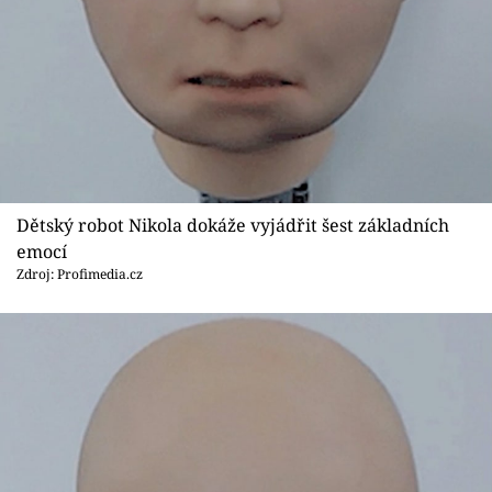
Sex a vztahy
Videa
Sledujte prima+
Přihlášení
Dětský robot Nikola dokáže vyjádřit šest základních
emocí
Sledujte nás
Zdroj: Profimedia.cz