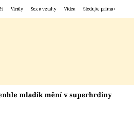
ři
Virály
Sex a vztahy
Videa
Sledujte prima+
Showbyznys
Extrém
VIRÁLY
KURIOZITY
VIDEA
KVÍZY
e tenhle mladík měn
enhle mladík mění v superhrdiny