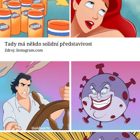
Sex a vztahy
Videa
Sledujte prima+
Tady má někdo solidní představivost
Přihlášení
Zdroj: Instagram.com
Sledujte nás