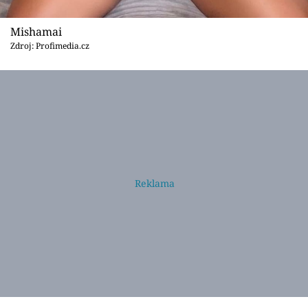
Mishamai
Zdroj: Profimedia.cz