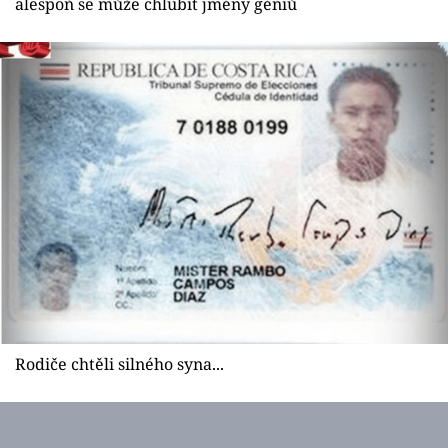
alespoň se může chlubit jmény géniů
Rodiče chtěli silného syna...