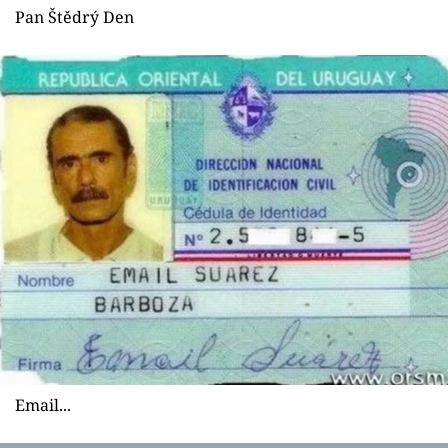
Sex a vztahy
Pan Štědrý Den
Videa
Sledujte prima+
Přihlášení
Sledujte nás
Email...